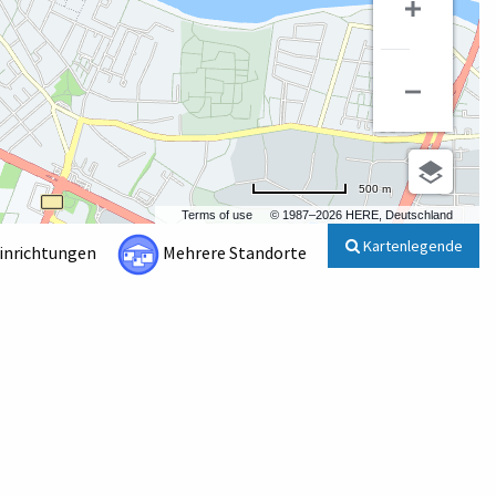
500 m
Terms of use
© 1987–2026 HERE, Deutschland
Kartenlegende
Einrichtungen
Mehrere Standorte