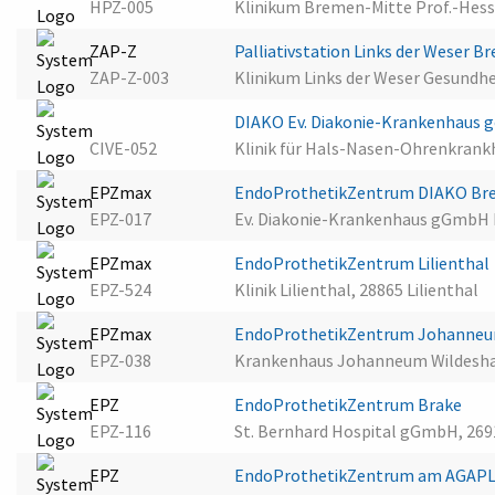
HPZ-005
Klinikum Bremen-Mitte Prof.-Hess
ZAP-Z
Palliativstation Links der Weser 
ZAP-Z-003
Klinikum Links der Weser Gesund
DIAKO Ev. Diakonie-Krankenhaus
CIVE-052
Klinik für Hals-Nasen-Ohrenkrankh
EPZmax
EndoProthetikZentrum DIAKO B
EPZ-017
Ev. Diakonie-Krankenhaus gGmbH
EPZmax
EndoProthetikZentrum Lilienthal
EPZ-524
Klinik Lilienthal, 28865 Lilienthal
EPZmax
EndoProthetikZentrum Johanneu
EPZ-038
Krankenhaus Johanneum Wildesha
EPZ
EndoProthetikZentrum Brake
EPZ-116
St. Bernhard Hospital gGmbH, 269
EPZ
EndoProthetikZentrum am AGA