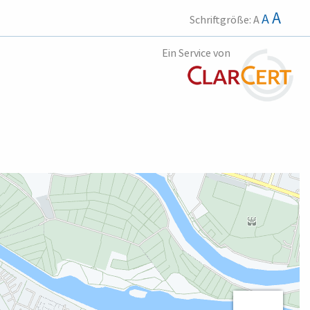
A
A
Schriftgröße:
A
Ein Service von