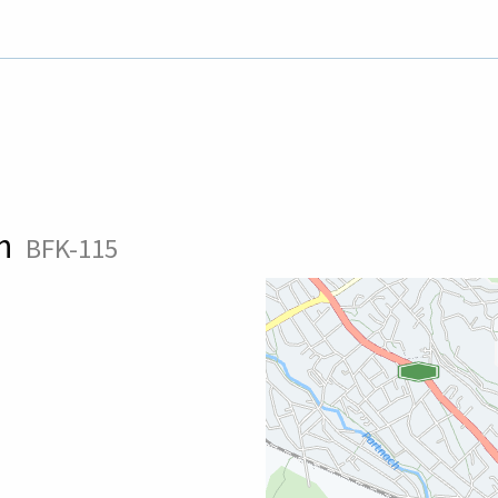
en
BFK-115