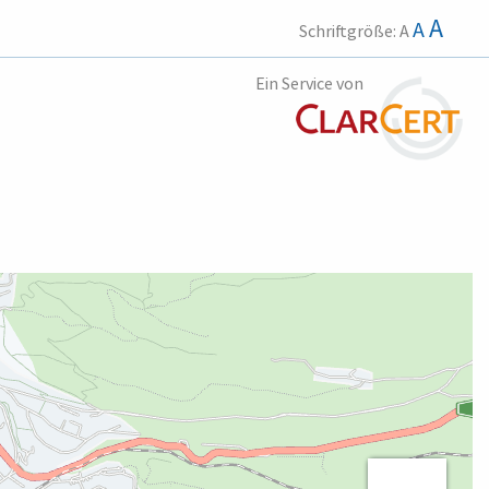
A
A
Schriftgröße:
A
Ein Service von