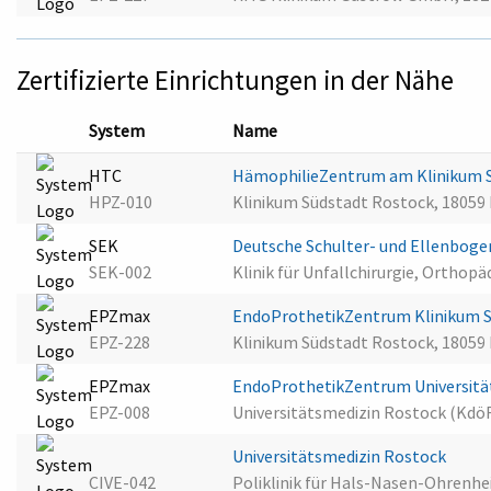
Zertifizierte Einrichtungen in der Nähe
System
Name
HTC
HämophilieZentrum am Klinikum 
HPZ-010
Klinikum Südstadt Rostock, 18059
SEK
Deutsche Schulter- und Ellenboge
SEK-002
Klinik für Unfallchirurgie, Orthop
EPZmax
EndoProthetikZentrum Klinikum 
EPZ-228
Klinikum Südstadt Rostock, 18059
EPZmax
EndoProthetikZentrum Universitä
EPZ-008
Universitätsmedizin Rostock (Kdö
Universitätsmedizin Rostock
CIVE-042
Poliklinik für Hals-Nasen-Ohrenhe