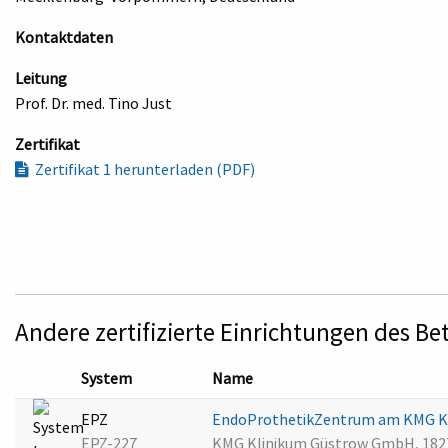
Kontaktdaten
Leitung
Prof. Dr. med. Tino Just
Zertifikat
Zertifikat 1 herunterladen (PDF)
Andere zertifizierte Einrichtungen des Be
System
Name
EPZ
EndoProthetikZentrum am KMG K
EPZ-227
KMG Klinikum Güstrow GmbH, 182