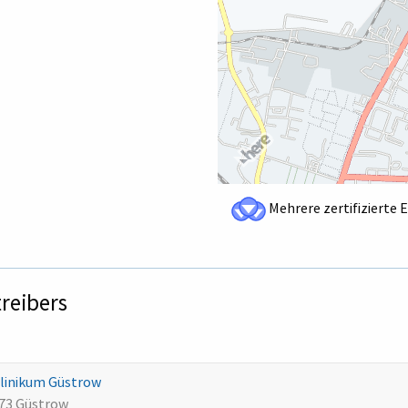
Mehrere zertifizierte 
treibers
linikum Güstrow
73 Güstrow