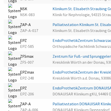
NSK
Klinikum St. Elisabeth Straubing
NSK-083
Klinik für Nephrologie, 94315 Stra
ZAP-A
Palliativstation Klinikum St. Elisa
ZAP-A-017
Klinikum St. Elisabeth Straubing 
EPZ
EndoProthetikZentrum Schwarza
EPZ-585
Orthopädische Fachklinik Schwarz
ZFSmax
Zentrum für Fuß- und Sprunggelen
ZFS-007
Kreisklinik Wörth an der Donau, 9
EPZmax
EndoProthetikZentrum der Kreiskl
EPZ-248
Kreisklinik Wörth a.d. Donau, 930
EPZ
EndoProthetikZentrum DONAUISA
EPZ-206
DONAUISAR Klinikum gKU, 94469 
ZAP-A
Palliativstation DONAUISAR Klin
ZAP-A-006
DONAUISAR Klinikum Deggendorf,