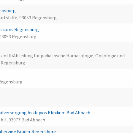
gensburg
burtshilfe, 93053 Regensburg
klinikums Regensburg
 93053 Regensburg
dizin III/Abteilung für pädiatrische Hämatologie, Onkologie und
3 Regensburg
 Regensburg
lversorgung Asklepios Klinikum Bad Abbach
mbH, 93077 Bad Abbach
rmherzige Brüder Regensburg