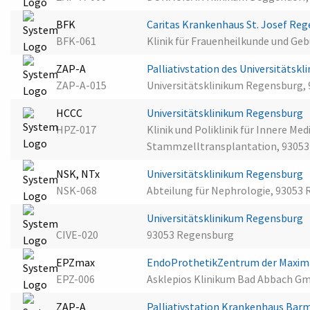
BFK
Caritas Krankenhaus St. Josef Re
BFK-061
Klinik für Frauenheilkunde und Ge
ZAP-A
Palliativstation des Universitäts
ZAP-A-015
Universitätsklinikum Regensburg,
HCCC
Universitätsklinikum Regensburg
HPZ-017
Klinik und Poliklinik für Innere Me
Stammzelltransplantation, 9305
NSK, NTx
Universitätsklinikum Regensburg
NSK-068
Abteilung für Nephrologie, 93053
Universitätsklinikum Regensburg
CIVE-020
93053 Regensburg
EPZmax
EndoProthetikZentrum der Maxima
EPZ-006
Asklepios Klinikum Bad Abbach G
ZAP-A
Palliativstation Krankenhaus Ba