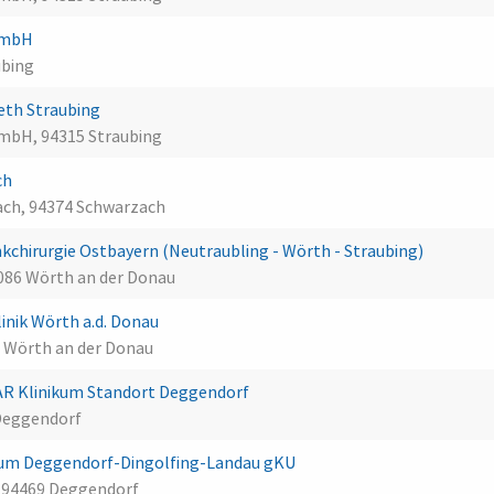
 GmbH
ubing
beth Straubing
GmbH, 94315 Straubing
ch
ach, 94374 Schwarzach
kchirurgie Ostbayern (Neutraubling - Wörth - Straubing)
3086 Wörth an der Donau
inik Wörth a.d. Donau
86 Wörth an der Donau
R Klinikum Standort Deggendorf
Deggendorf
ikum Deggendorf-Dingolfing-Landau gKU
 94469 Deggendorf