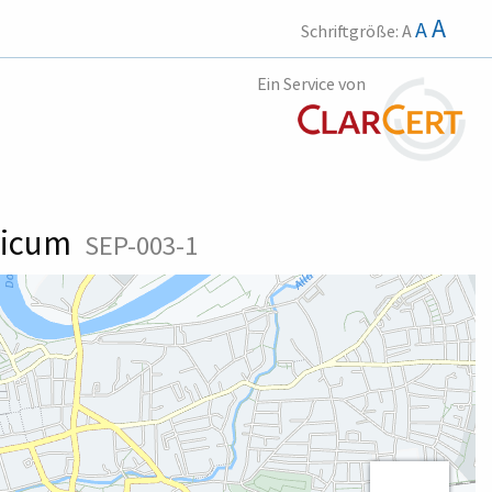
A
A
Schriftgröße:
A
Ein Service von
edicum
SEP-003-1