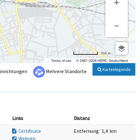
500 m
Terms of use
© 1987–2026 HERE, Deutschland
Kartenlegende
Einrichtungen
Mehrere Standorte
Links
Distanz
Certificate
Entfernung:
1,4 km
Website